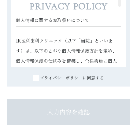
PRIVACY POLICY
個人情報に関するお取扱いについて
IK医科歯科クリニック（以下「当院」といいま
す）は、以下のとおり個人情報保護方針を定め、
個人情報保護の仕組みを構築し、全従業員に個人
情報保護の重要性の認識と取組みを徹底させるこ
プライバシーポリシーに同意する
とにより、個人情報の保護を推進致します。
1.個人情報の管理
入力内容を確認
当院は、お客さまの個人情報を正確かつ最新の状
態に保ち、個人情報への不正アクセス・紛失・破
損・改ざん・漏洩などを防止するため、セキュリ