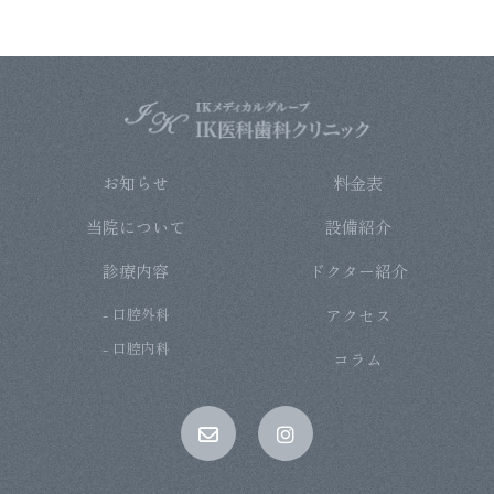
ティシステムの維持・管理体制の整備・社員教育
の徹底等の必要な措置を講じ、安全対策を実施し
個人情報の厳重な管理を行ないます。
2.個人情報の利用目的
お知らせ
料金表
お客さまからお預かりした個人情報は、当院から
当院について
設備紹介
のご連絡や業務のご案内やご質問に対する回答と
して、電子メールや資料のご送付に利用いたしま
診療内容
ドクター紹介
す。
- 口腔外科
アクセス
- 口腔内科
コラム
3.個人情報の第三者への開示・提供の禁止
当院は、お客さまよりお預かりした個人情報を適
切に管理し、次のいずれかに該当する場合を除
き、個人情報を第三者に開示いたしません。